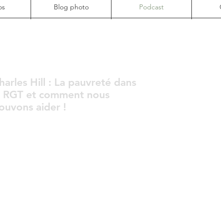
os
Blog photo
Podcast
harles Hill : La pauvreté dans
a RGT et comment nous
ouvons aider !