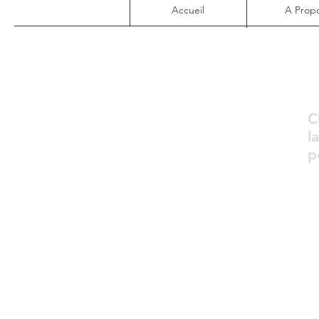
Accueil
A Prop
C
l
p