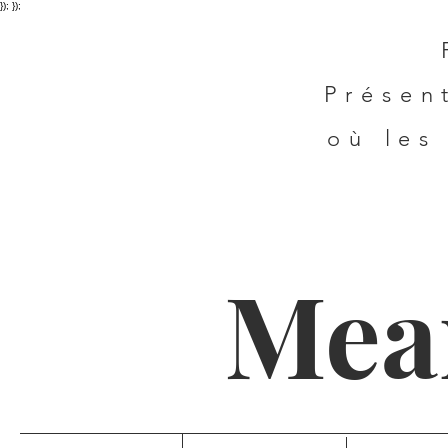
}); });
Présen
où les
Mea