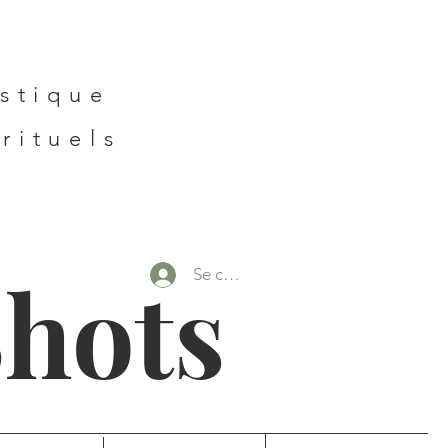
,
istique
rituels
Shots
Se connecter