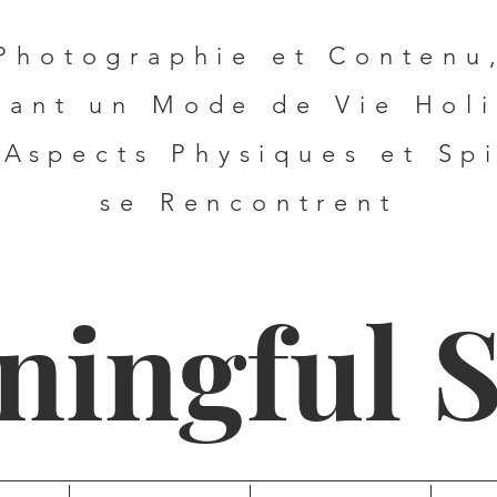
Photographie et C
ontenu
tant u
n
Mode de Vie Hol
 Aspects Physiques et Spi
se Rencontrent
ningful 