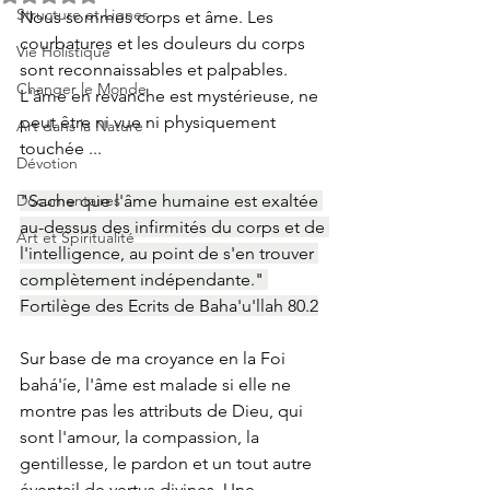
Structure et Lignes
Nous sommes corps et âme. Les 
courbatures et les douleurs du corps 
Vie Holistique
sont reconnaissables et palpables. 
Changer le Monde
L'âme en revanche est mystérieuse, ne 
peut être ni vue ni physiquement 
Art dans la Nature
touchée ...  
Dévotion
Documentaires
"Sache que l'âme humaine est exaltée 
au-dessus des infirmités du corps et de 
Art et Spiritualité
l'intelligence, au point de s'en trouver 
complètement indépendante." 
Fortilège des Ecrits de Baha'u'llah 80.2
Sur base de ma croyance en la Foi 
bahá'íe, l'âme est malade si elle ne 
montre pas les attributs de Dieu, qui 
sont l'amour, la compassion, la 
gentillesse, le pardon et un tout autre 
éventail de vertus divines. Une 