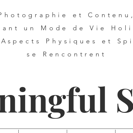
Photographie et C
ontenu
tant u
n
Mode de Vie Hol
 Aspects Physiques et Spi
se Rencontrent
ningful 