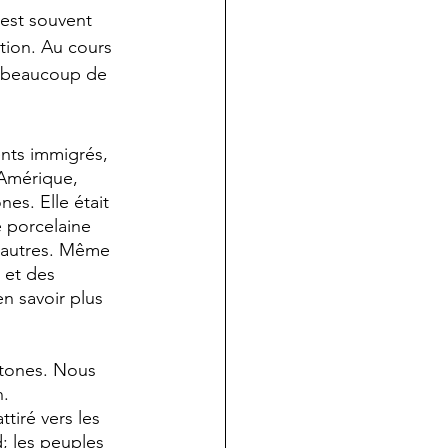
 est souvent 
tion. Au cours 
r beaucoup de 
nts immigrés, 
'Amérique, 
es. Elle était 
 porcelaine 
t autres. Même 
 et des 
n savoir plus 
htones. Nous 
n.
tiré vers les 
; les peuples 