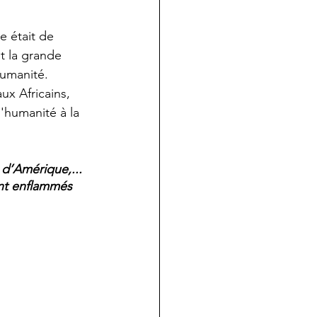
e était de 
t la grande 
humanité. 
ux Africains, 
'humanité à la 
d’Amérique,... 
int enflammés 