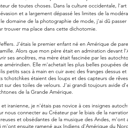
teur de toutes choses. Dans la culture occidentale, l'art
vasion et a largement dépassé les limites de la modéra
s le domaine de la photographie de mode, j'ai dû passe
ur trouver ma place dans cette dichotomie.
effers. J'étais le premier enfant né en Amérique de pare
famille. Alors que mon père était en admiration devant l
ir ses ancêtres, ma mère était fascinée par les autochton
amérindien. Elle m'achetait les plus belles poupées de
lis petits sacs à main en cuir avec des franges dessus e
ts tchotchkes étaient des loups et des capteurs de rêves
 sur des toiles de velours. J'ai grandi toujours avide d'e
ochtones de la Grande Amérique.
 et iranienne, je n'étais pas novice à ces insignes autoc
 nous connecter au Créateur par le biais de la narratio
, creuses et obsédantes de la musique des Andes, m'ont at
 qui m'ont ensuite ramené aux Indiens d'Amérique du Nord