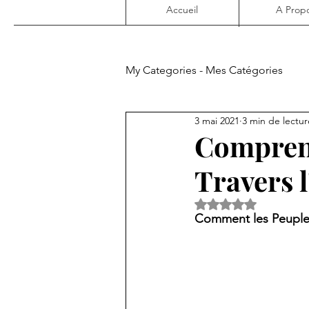
Accueil
A Prop
My Categories - Mes Catégories
3 mai 2021
3 min de lectur
Art dans la Nature
Dévotio
Comprend
Travers l
Noté NaN étoiles s
Comment les Peuple