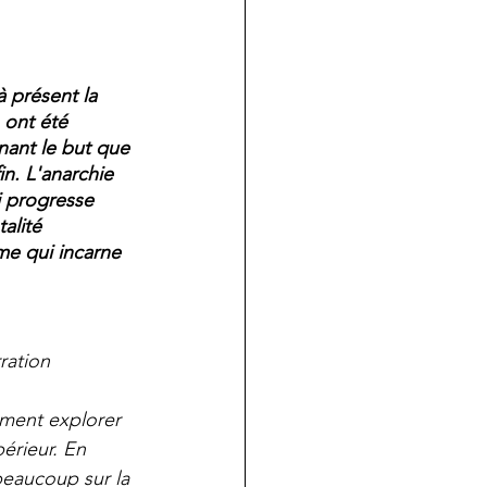
à présent la 
n ont été 
nant le but que 
in. L'anarchie 
i progresse 
alité 
me qui incarne 
ration 
iment explorer 
érieur. En 
beaucoup sur la 