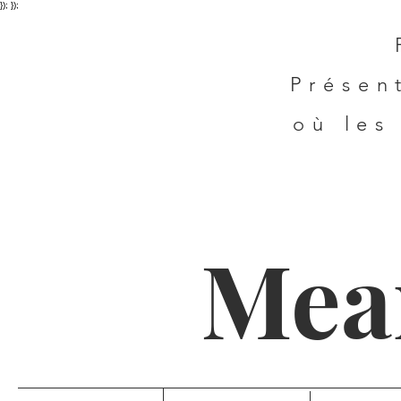
}); });
Présen
où les
Mea