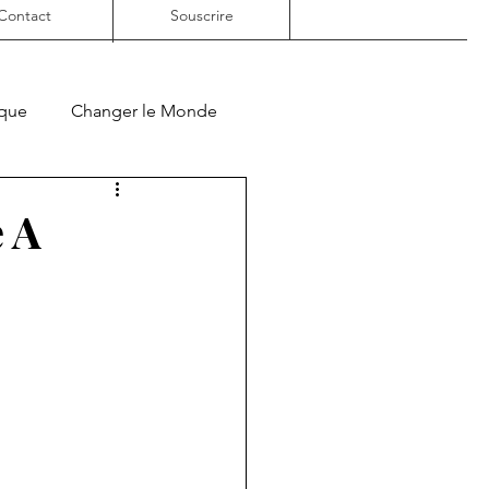
Contact
Souscrire
ique
Changer le Monde
e A