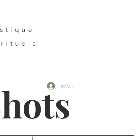
,
istique
rituels
Shots
Se connecter