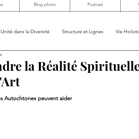
os
Blog photo
Podcast
Unité dans la Diversité
Structure et Lignes
Vie Holist
e
n
Documentaires
Art et Spiritualité
re la Réalité Spirituell
'Art
ur 5.
s Autochtones peuvent aider