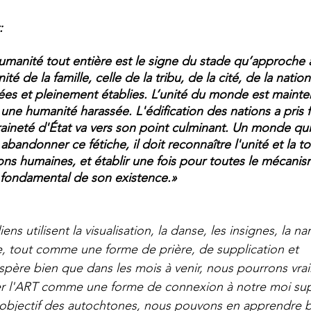
:
’humanité tout entière est le signe du stade qu’approche 
té de la famille, celle de la tribu, de la cité, de la natio
es et pleinement établies. L’unité du monde est mainte
e une humanité harassée. 
L'édification des nations a pris f
raineté d'État va vers son point culminant. Un monde qu
abandonner ce fétiche, il doit reconnaître l'unité et la tot
ons humaines, et établir une fois pour toutes le mécanis
 fondamental de son existence.»
s utilisent la visualisation, la danse, les insignes, la nar
rie, tout comme une forme de prière, de supplication et 
père bien que dans les mois à venir, nous pourrons vra
iser l'ART comme une forme de connexion à notre moi sup
l'objectif des autochtones, nous pouvons en apprendre 