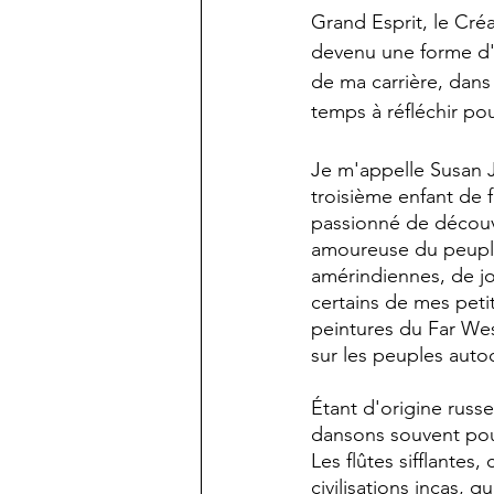
Grand Esprit, le Créa
devenu une forme d'é
de ma carrière, dan
temps à réfléchir po
Je m'appelle Susan J
troisième enfant de 
passionné de découvr
amoureuse du peuple 
amérindiennes, de jo
certains de mes peti
peintures du Far West
sur les peuples aut
Étant d'origine russe
dansons souvent pour
Les flûtes sifflantes
civilisations incas,