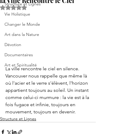
la Ville Rencontre le Ciel
Structure et Lignes
Noté NaN étoiles sur 5.
Vie Holistique
Changer le Monde
Art dans la Nature
Dévotion
Documentaires
Art et Spiritualité
La ville rencontre le ciel en silence. 
Vancouver nous rappelle que même là 
où l'acier et le verre s'élèvent, l'horizon 
appartient toujours au soleil. Un instant 
comme celui-ci murmure : la vie est à la 
fois fugace et infinie, toujours en 
mouvement, toujours en devenir.
Structure et Lignes