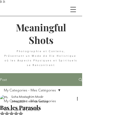
}); });
Meaningful
Shots
Photographie et C
ontenu,
Présentant u
n
Mode de Vie Holistique
où les Aspects Physiques et Spirituels
se Rencontrent
Post
My Categories - Mes Catégories
Soha Mostaghim Modir
My Categories - Mes Catégories
3 mai 2021
1 min de lecture
Bas les Parasols
Unité dans la Diversité
Noté NaN étoiles sur 5.