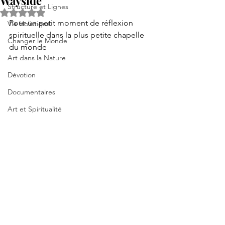
Wayside"
Structure et Lignes
Noté NaN étoiles sur 5.
Pour un petit moment de réflexion 
Vie Holistique
spirituelle dans la plus petite chapelle 
Changer le Monde
du monde
Art dans la Nature
Dévotion
Documentaires
Art et Spiritualité