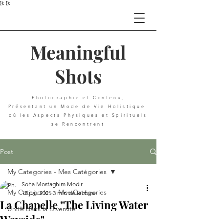
}); });
Meaningful
Shots
Photographie et C
ontenu,
Présentant u
n
Mode de Vie Holistique
où les Aspects Physiques et Spirituels
se Rencontrent
Post
My Categories - Mes Catégories
Soha Mostaghim Modir
My Categories - Mes Catégories
13 juil. 2021
3 min de lecture
La Chapelle "The Living Water
Unité dans la Diversité