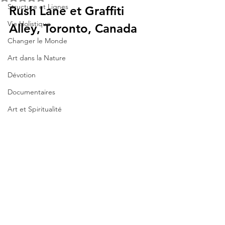
Structure et Lignes
Rush Lane et Graffiti 
Vie Holistique
Alley, Toronto, Canada
Changer le Monde
Art dans la Nature
Dévotion
Documentaires
Art et Spiritualité